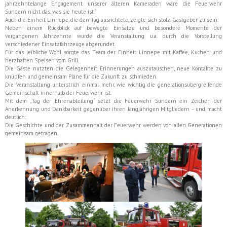
jahrzehntelange Engagement unserer älteren Kameraden wäre die Feuerwehr
Sundern nicht das, was sie heute ist.“
Auch die Einheit Linnepe, die den Tag ausrichtete, zeigte sich stolz, Gastgeber zu sein.
Neben einem Rückblick auf bewegte Einsätze und besondere Momente der
vergangenen Jahrzehnte wurde die Veranstaltung u.a. durch die Vorstellung
verschiedener Einsatzfahrzeuge abgerundet.
Für das leibliche Wohl sorgte das Team der Einheit Linnepe mit Kaffee, Kuchen und
herzhaften Speisen vom Grill.
Die Gäste nutzten die Gelegenheit, Erinnerungen auszutauschen, neue Kontakte zu
knüpfen und gemeinsam Pläne für die Zukunft zu schmieden.
Die Veranstaltung unterstrich einmal mehr, wie wichtig die generationsübergreifende
Gemeinschaft innerhalb der Feuerwehr ist.
Mit dem „Tag der Ehrenabteilung“ setzt die Feuerwehr Sundern ein Zeichen der
Anerkennung und Dankbarkeit gegenüber ihren langjährigen Mitgliedern – und macht
deutlich:
Die Geschichte und der Zusammenhalt der Feuerwehr werden von allen Generationen
gemeinsam getragen.