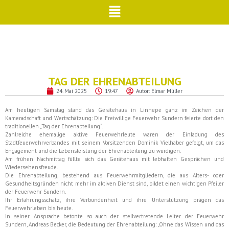
TAG DER EHRENABTEILUNG
24. Mai 2025
19:47
Autor:
Elmar Müller
Am heutigen Samstag stand das Gerätehaus in Linnepe ganz im Zeichen der
Kameradschaft und Wertschätzung: Die Freiwillige Feuerwehr Sundern feierte dort den
traditionellen „Tag der Ehrenabteilung“.
Zahlreiche ehemalige aktive Feuerwehrleute waren der Einladung des
Stadtfeuerwehrverbandes mit seinem Vorsitzenden Dominik Vielhaber gefolgt, um das
Engagement und die Lebensleistung der Ehrenabteilung zu würdigen.
Am frühen Nachmittag füllte sich das Gerätehaus mit lebhaften Gesprächen und
Wiedersehensfreude.
Die Ehrenabteilung, bestehend aus Feuerwehrmitgliedern, die aus Alters- oder
Gesundheitsgründen nicht mehr im aktiven Dienst sind, bildet einen wichtigen Pfeiler
der Feuerwehr Sundern.
Ihr Erfahrungsschatz, ihre Verbundenheit und ihre Unterstützung prägen das
Feuerwehrleben bis heute.
In seiner Ansprache betonte so auch der stellvertretende Leiter der Feuerwehr
Sundern, Andreas Becker, die Bedeutung der Ehrenabteilung: „Ohne das Wissen und das