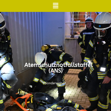
Atemschutznotfallstaffel
(ANS)
Sondereinheit