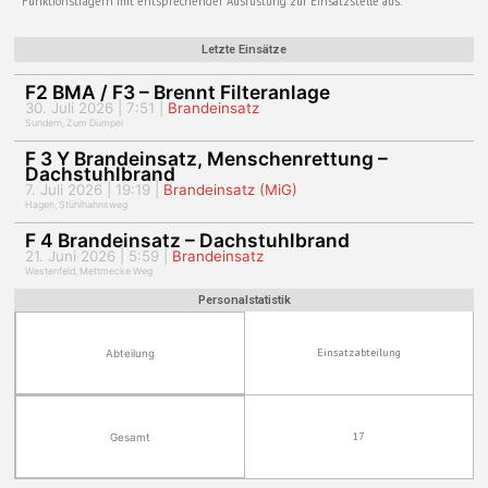
Funktionsträgern mit entsprechender Ausrüstung zur Einsatzstelle aus.
Letzte Einsätze
F2 BMA / F3 – Brennt Filteranlage
30. Juli 2026 | 7:51 |
Brandeinsatz
Sundern, Zum Dümpel
F 3 Y Brandeinsatz, Menschenrettung –
Dachstuhlbrand
7. Juli 2026 | 19:19 |
Brandeinsatz (MiG)
Hagen, Stühlhahnsweg
F 4 Brandeinsatz – Dachstuhlbrand
21. Juni 2026 | 5:59 |
Brandeinsatz
Westenfeld, Mettmecke Weg
Personalstatistik
Einsatzabteilung
Abteilung
17
Gesamt