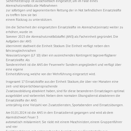
Sicherheitstrupp ist ausschließlich eingesetzt, um im Falle eines
Atemschutznotfalls alle Maßnahmen
zur sofortigen und lageorientierten Rettung der in Not befindlichen Einsatzkräfte
zu treffen bzw. sie bei
einem Rückzug zu unterstützen.
Um die Sicherheit der eingesetzten Einsatzkräfte im Atemschutzeinsatz weiter zu
erhöhen, wurde im
Sommer 2023 die Atemschutznotfallstaffel (ANS) als Facheinheit gegründet. Die
Aufgaben der ANS
übernimmt stadtweit die Einheit Stockum. Die Einheit verfügt neben den
fahrzeugtechnischen
Voraussetzungen (LF 10) über ein ausreichendes Kontingent tagesverfügbarer
Einsatzkräfte. Als
Sondereinheit ist die ANS der Feuerwehr Sundern angegliedert und verfügt über
eine eigene
Einheitsführung, welche von der Wehrführung eingesetzt wird.
Insgesamt 17 Einsatzkräfte aus der Einheit Stockum, die über vier Monaten eine
zeit- und körperlichbeanspruchende
Zusatzausbildung absolviert haben, sind für diese besonderen Einsatzlagen optimal
ausgebildet und vorbereitet. Neben dem normalen Übungsdienst absolvieren die
Einsatzkräfte der ANS
unterjährig eine Vielzahl von Zusatzdiensten, Sportabenden und Einsatzübungen.
Am 01.01.2024 ist die ANS in den Einsatzdienst gegangen und wird ab dem
Alarmstichwort Feuer 3
automatisch mitalarmiert. Sie rückt mit einem Maschinisten, einem Gruppenführer
und vier