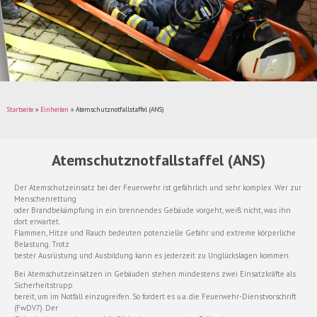
Startseite
»
Einheiten
»
Atemschutznotfallstaffel (ANS)
Atemschutznotfallstaffel (ANS)
Der Atemschutzeinsatz bei der Feuerwehr ist gefährlich und sehr komplex. Wer zur
Menschenrettung
oder Brandbekämpfung in ein brennendes Gebäude vorgeht, weiß nicht, was ihn
dort erwartet.
Flammen, Hitze und Rauch bedeuten potenzielle Gefahr und extreme körperliche
Belastung. Trotz
bester Ausrüstung und Ausbildung kann es jederzeit zu Unglückslagen kommen.
Bei Atemschutzeinsätzen in Gebäuden stehen mindestens zwei Einsatzkräfte als
Sicherheitstrupp
bereit, um im Notfall einzugreifen. So fordert es u.a. die Feuerwehr-Dienstvorschrift
(FwDV7). Der