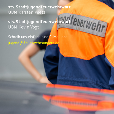
stv. Stadtjugendfeuerwehrwart
UBM Karsten Peetz
stv. Stadtjugendfeuerwehrwart
UBM Kevin Vogt
Schreib uns einfach eine E-Mail an:
jugend@feuerwehrsundern.de