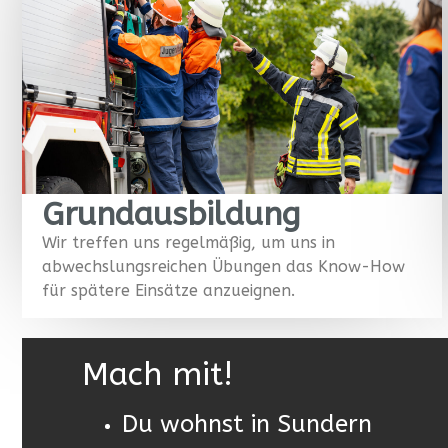
Grundausbildung
Wir treffen uns regelmäßig, um uns in
abwechslungsreichen Übungen das Know-How
für spätere Einsätze anzueignen.
Mach mit!
Du wohnst in Sundern