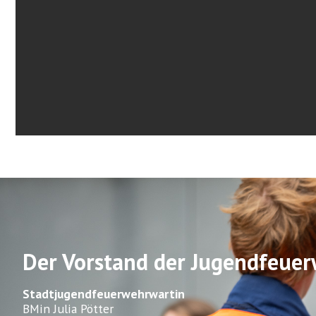
Der Vorstand der Jugendfeue
Stadtjugendfeuerwehrwartin
BMin Julia Pötter