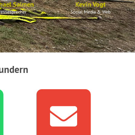
hael Salmen
Kevin Vogt
ressesprecher
Social Media & Web
Sundern