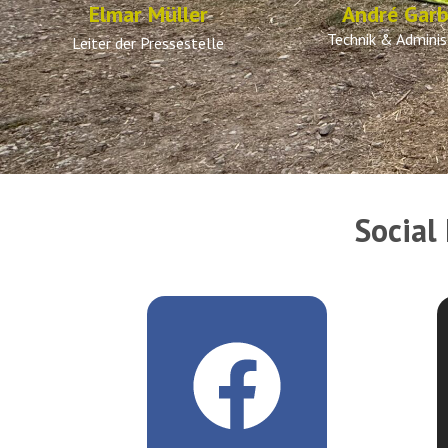
Elmar Müller
André Garb
Technik & Adminis
Leiter der Pressestelle
Social