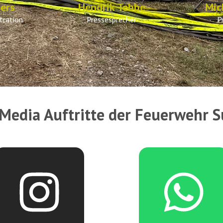
ers
Hendrik Tebbe
Mic
tration
Pressesprecher
P
 Media Auftritte der Feuerwehr 