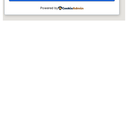
Powered by
Über uns
Feuerwehr der Stadt Sundern
(Sauerland)
„Retten. Löschen. Bergen.
Settmeckestraße 65
Schützen.“ – unter
59846 Sundern (Sauerland)
diesem Motto
gewährleistet die
info@feuerwehrsundern.de
Freiwillige Feuerwehr