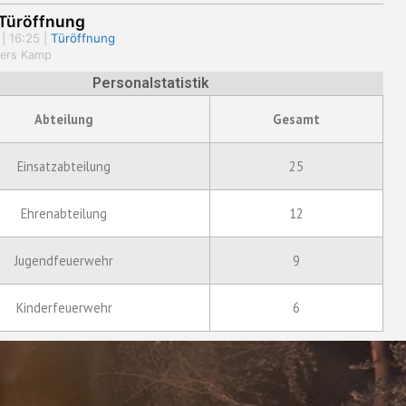
 Türöffnung
 | 16:25 |
Türöffnung
hers Kamp
Personalstatistik
Abteilung
Gesamt
Einsatzabteilung
25
Ehrenabteilung
12
Jugendfeuerwehr
9
Kinderfeuerwehr
6