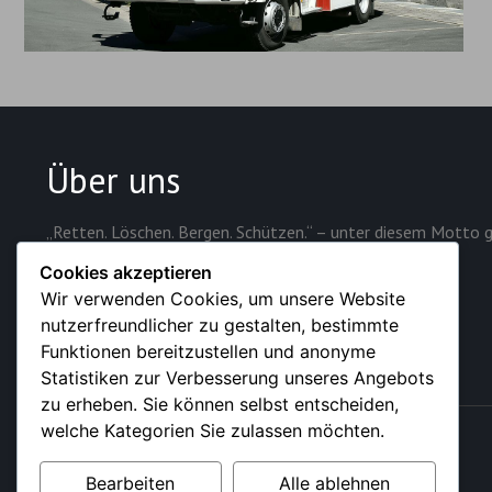
Über uns
„Retten. Löschen. Bergen. Schützen.“ – unter diesem Motto g
Sicherheit der rund 28.000 Einwohner der Stadt.
Cookies akzeptieren
Wir verwenden Cookies, um unsere Website
nutzerfreundlicher zu gestalten, bestimmte
Funktionen bereitzustellen und anonyme
Statistiken zur Verbesserung unseres Angebots
zu erheben. Sie können selbst entscheiden,
welche Kategorien Sie zulassen möchten.
© 2026 – Feuerwehr der Stadt Sundern (Sauerland)
Bearbeiten
Alle ablehnen