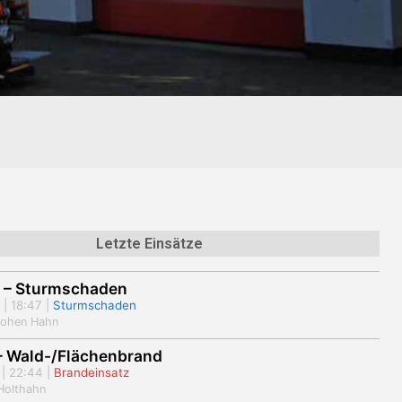
Letzte Einsätze
 – Sturmschaden
 | 18:47 |
Sturmschaden
Hohen Hahn
 – Wald-/Flächenbrand
 | 22:44 |
Brandeinsatz
Holthahn