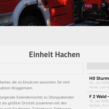
Einheit Hachen
H0 Sturm
Hachen, die zu Einsätzen ausrücken. Sie wird
30. Juli 2026
 Babilon-Brüggemann.
Hövel, Zum 
F 2 Wald
s (ungerade Kalenderwoche) zu Übungsabenden
18. Juli 2026
et als größter Ortsteil zusammen mit den
Hachen, Am 
t auch für Reigern, Tiefenhagen, Enkhausen,