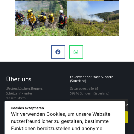
Über uns
Feuerwehr der Stadt Sundern
(Sauerland)
„Retten. Löschen. Bergen.
Settmeckestraße 65
Schützen.“ – unter
59846 Sundern (Sauerland)
diesem Motto
gewährleistet die
info@feuerwehrsundern.de
Freiwillige Feuerwehr
Cookies akzeptieren
Sundern die Sicherheit
Wir verwenden Cookies, um unsere Website
Kontakt aufnehmen
der rund 28.000
nutzerfreundlicher zu gestalten, bestimmte
Einwohner der Stadt.
Funktionen bereitzustellen und anonyme