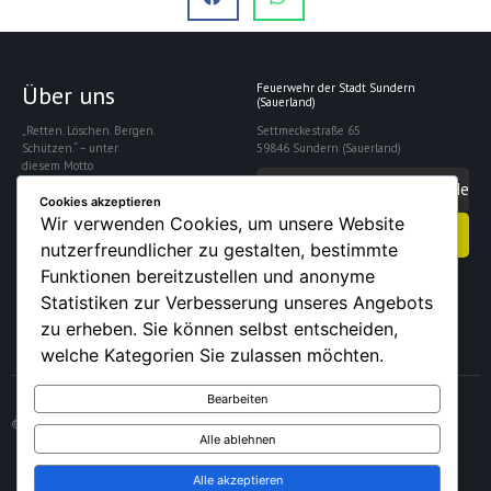
Über uns
Feuerwehr der Stadt Sundern
(Sauerland)
„Retten. Löschen. Bergen.
Settmeckestraße 65
Schützen.“ – unter
59846 Sundern (Sauerland)
diesem Motto
gewährleistet die
info@feuerwehrsundern.de
Freiwillige Feuerwehr
Cookies akzeptieren
Sundern die Sicherheit
Wir verwenden Cookies, um unsere Website
Kontakt aufnehmen
der rund 28.000
nutzerfreundlicher zu gestalten, bestimmte
Einwohner der Stadt.
Funktionen bereitzustellen und anonyme
Statistiken zur Verbesserung unseres Angebots
zu erheben. Sie können selbst entscheiden,
welche Kategorien Sie zulassen möchten.
Bearbeiten
© 2026 – Feuerwehr der Stadt Sundern (Sauerland)
Alle ablehnen
Alle akzeptieren