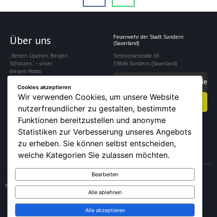
Über uns
Feuerwehr der Stadt Sundern
(Sauerland)
„Retten. Löschen. Bergen.
Settmeckestraße 65
Schützen.“ – unter
59846 Sundern (Sauerland)
diesem Motto
gewährleistet die
info@feuerwehrsundern.de
Freiwillige Feuerwehr
Cookies akzeptieren
Sundern die Sicherheit
Wir verwenden Cookies, um unsere Website
Kontakt aufnehmen
der rund 28.000
nutzerfreundlicher zu gestalten, bestimmte
Einwohner der Stadt.
Funktionen bereitzustellen und anonyme
Statistiken zur Verbesserung unseres Angebots
zu erheben. Sie können selbst entscheiden,
welche Kategorien Sie zulassen möchten.
Bearbeiten
© 2026 – Feuerwehr der Stadt Sundern (Sauerland)
Alle ablehnen
Alle akzeptieren