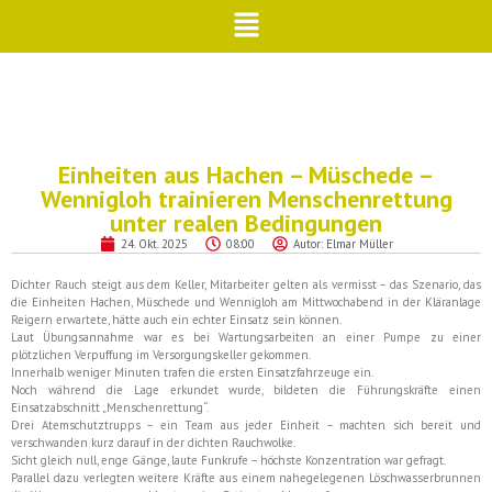
Einheiten aus Hachen – Müschede –
Wennigloh trainieren Menschenrettung
unter realen Bedingungen
24. Okt. 2025
08:00
Autor:
Elmar Müller
Dichter Rauch steigt aus dem Keller, Mitarbeiter gelten als vermisst – das Szenario, das
die Einheiten Hachen, Müschede und Wennigloh am Mittwochabend in der Kläranlage
Reigern erwartete, hätte auch ein echter Einsatz sein können.
Laut Übungsannahme war es bei Wartungsarbeiten an einer Pumpe zu einer
plötzlichen Verpuffung im Versorgungskeller gekommen.
Innerhalb weniger Minuten trafen die ersten Einsatzfahrzeuge ein.
Noch während die Lage erkundet wurde, bildeten die Führungskräfte einen
Einsatzabschnitt „Menschenrettung“.
Drei Atemschutztrupps – ein Team aus jeder Einheit – machten sich bereit und
verschwanden kurz darauf in der dichten Rauchwolke.
Sicht gleich null, enge Gänge, laute Funkrufe – höchste Konzentration war gefragt.
Parallel dazu verlegten weitere Kräfte aus einem nahegelegenen Löschwasserbrunnen