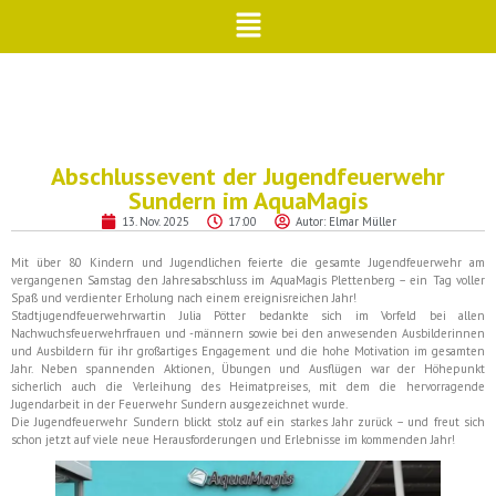
Abschlussevent der Jugendfeuerwehr
Sundern im AquaMagis
13. Nov. 2025
17:00
Autor:
Elmar Müller
Mit über 80 Kindern und Jugendlichen feierte die gesamte Jugendfeuerwehr am
vergangenen Samstag den Jahresabschluss im AquaMagis Plettenberg – ein Tag voller
Spaß und verdienter Erholung nach einem ereignisreichen Jahr!
Stadtjugendfeuerwehrwartin Julia Pötter bedankte sich im Vorfeld bei allen
Nachwuchsfeuerwehrfrauen und -männern sowie bei den anwesenden Ausbilderinnen
und Ausbildern für ihr großartiges Engagement und die hohe Motivation im gesamten
Jahr. Neben spannenden Aktionen, Übungen und Ausflügen war der Höhepunkt
sicherlich auch die Verleihung des Heimatpreises, mit dem die hervorragende
Jugendarbeit in der Feuerwehr Sundern ausgezeichnet wurde.
Die Jugendfeuerwehr Sundern blickt stolz auf ein starkes Jahr zurück – und freut sich
schon jetzt auf viele neue Herausforderungen und Erlebnisse im kommenden Jahr!