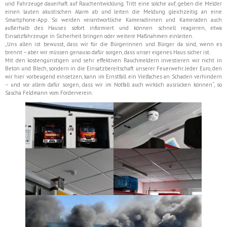
und Fahrzeuge dauerhaft auf Rauchentwicklung. Tritt eine solche auf, geben die Melder
einen lauten akustischen Alarm ab und leiten die Meldung gleichzeitig an eine
Smartphone‑App. So werden verantwortliche Kameradinnen und Kameraden auch
außerhalb des Hauses sofort informiert und können schnell reagieren, etwa
Einsatzfahrzeuge in Sicherheit bringen oder weitere Maßnahmen einleiten.
„Uns allen ist bewusst, dass wir für die Bürgerinnen und Bürger da sind, wenn es
brennt – aber wir müssen genauso dafür sorgen, dass unser eigenes Haus sicher ist.
Mit den kostengünstigen und sehr effektiven Rauchmeldern investieren wir nicht in
Beton und Blech, sondern in die Einsatzbereitschaft unserer Feuerwehr. Jeder Euro, den
wir hier vorbeugend einsetzen, kann im Ernstfall ein Vielfaches an Schaden verhindern
– und vor allem dafür sorgen, dass wir im Notfall auch wirklich ausrücken können“, so
Sascha Feldmann vom Förderverein.