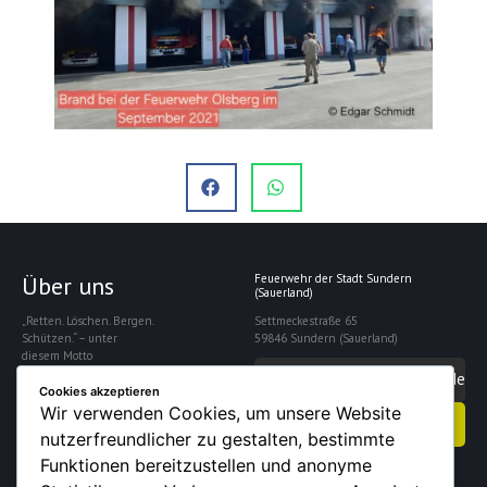
Über uns
Feuerwehr der Stadt Sundern
(Sauerland)
„Retten. Löschen. Bergen.
Settmeckestraße 65
Schützen.“ – unter
59846 Sundern (Sauerland)
diesem Motto
gewährleistet die
info@feuerwehrsundern.de
Freiwillige Feuerwehr
Cookies akzeptieren
Sundern die Sicherheit
Wir verwenden Cookies, um unsere Website
Kontakt aufnehmen
der rund 28.000
nutzerfreundlicher zu gestalten, bestimmte
Einwohner der Stadt.
Funktionen bereitzustellen und anonyme