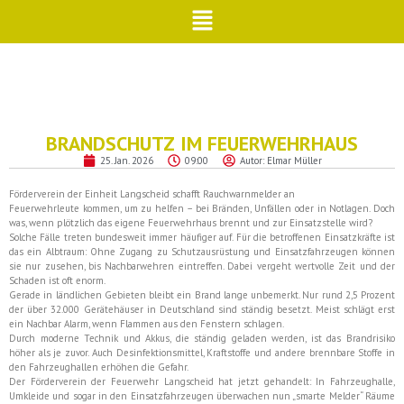
BRANDSCHUTZ IM FEUERWEHRHAUS
25. Jan. 2026
09:00
Autor:
Elmar Müller
Förderverein der Einheit Langscheid schafft Rauchwarnmelder an
Feuerwehrleute kommen, um zu helfen – bei Bränden, Unfällen oder in Notlagen. Doch
was, wenn plötzlich das eigene Feuerwehrhaus brennt und zur Einsatzstelle wird?
Solche Fälle treten bundesweit immer häufiger auf. Für die betroffenen Einsatzkräfte ist
das ein Albtraum: Ohne Zugang zu Schutzausrüstung und Einsatzfahrzeugen können
sie nur zusehen, bis Nachbarwehren eintreffen. Dabei vergeht wertvolle Zeit und der
Schaden ist oft enorm.
Gerade in ländlichen Gebieten bleibt ein Brand lange unbemerkt. Nur rund 2,5 Prozent
der über 32.000 Gerätehäuser in Deutschland sind ständig besetzt. Meist schlägt erst
ein Nachbar Alarm, wenn Flammen aus den Fenstern schlagen.
Durch moderne Technik und Akkus, die ständig geladen werden, ist das Brandrisiko
höher als je zuvor. Auch Desinfektionsmittel, Kraftstoffe und andere brennbare Stoffe in
den Fahrzeughallen erhöhen die Gefahr.
Der Förderverein der Feuerwehr Langscheid hat jetzt gehandelt: In Fahrzeughalle,
Umkleide und sogar in den Einsatzfahrzeugen überwachen nun „smarte Melder“ Räume