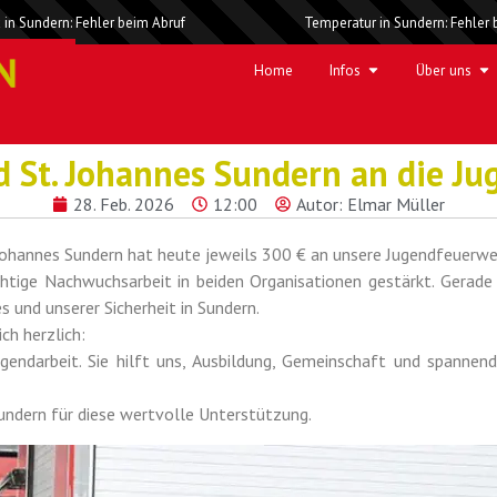
 in Sundern: Fehler beim Abruf
Temperatur in Sundern: Fehler 
Home
Infos
Über uns
 St. Johannes Sundern an die 
28. Feb. 2026
12:00
Autor:
Elmar Müller
 Johannes Sundern hat heute jeweils 300 € an unsere Jugendfeuerw
htige Nachwuchsarbeit in beiden Organisationen gestärkt. Gerade 
 und unserer Sicherheit in Sundern.
ch herzlich:
ugendarbeit. Sie hilft uns, Ausbildung, Gemeinschaft und spanne
Sundern für diese wertvolle Unterstützung.