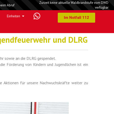
Zurzeit keine aktuelle Waldbrandstufe vom DWD
beim Abruf
verfügbar
Einheiten
Im Notfall 112
Jugendfeuerwehr und DLRG
ehr sowie an die DLRG gespendet.
die Förderung von Kindern und Jugendlichen ist ein
nde Aktionen für unsere Nachwuchskräfte weiter zu