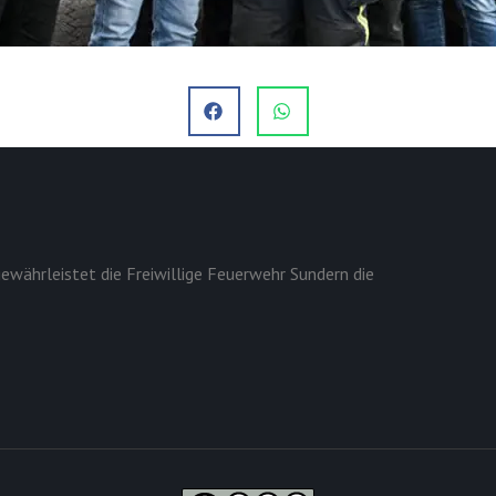
ewährleistet die Freiwillige Feuerwehr Sundern die