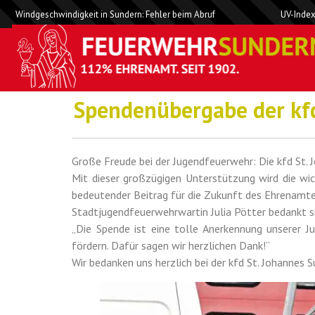
Windgeschwindigkeit in Sundern: Fehler beim Abruf
UV-Index
Spendenübergabe der kfd
Große Freude bei der Jugendfeuerwehr: Die kfd St.
Mit dieser großzügigen Unterstützung wird die wic
bedeutender Beitrag für die Zukunft des Ehrenamtes
Stadtjugendfeuerwehrwartin Julia Pötter bedankt si
„Die Spende ist eine tolle Anerkennung unserer J
fördern. Dafür sagen wir herzlichen Dank!“
Wir bedanken uns herzlich bei der kfd St. Johannes 