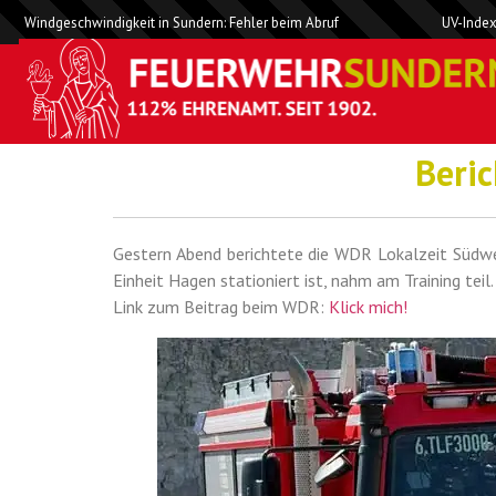
Windgeschwindigkeit in Sundern: Fehler beim Abruf
UV-Index
Beric
Gestern Abend berichtete die WDR Lokalzeit Südwe
Einheit Hagen stationiert ist, nahm am Training teil.
Link zum Beitrag beim WDR:
Klick mich!