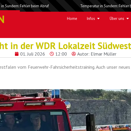
 in Sundern: Fehler beim Abruf
Temperatur in Sundern: Fehler 
Home
Infos
Über uns
ht in der WDR Lokalzeit Südwes
01. Juli 2026
12:00
Autor:
Elmar Müller
stfalen vom Feuerwehr-Fahrsicherheitstraining. Auch unser neue