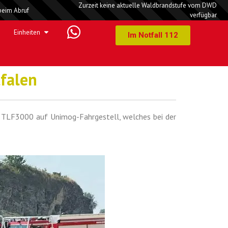
Zurzeit keine aktuelle Waldbrandstufe vom DWD
beim Abruf
verfügbar
Einheiten
Im Notfall 112
tfalen
s TLF3000 auf Unimog-Fahrgestell, welches bei der