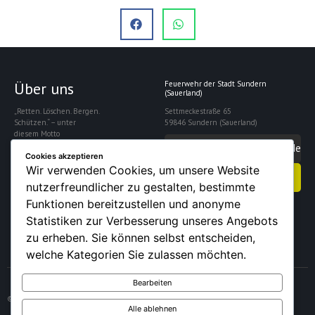
Über uns
Feuerwehr der Stadt Sundern
(Sauerland)
„Retten. Löschen. Bergen.
Settmeckestraße 65
Schützen.“ – unter
59846 Sundern (Sauerland)
diesem Motto
gewährleistet die
info@feuerwehrsundern.de
Freiwillige Feuerwehr
Cookies akzeptieren
Sundern die Sicherheit
Wir verwenden Cookies, um unsere Website
Kontakt aufnehmen
der rund 28.000
nutzerfreundlicher zu gestalten, bestimmte
Einwohner der Stadt.
Funktionen bereitzustellen und anonyme
Statistiken zur Verbesserung unseres Angebots
zu erheben. Sie können selbst entscheiden,
welche Kategorien Sie zulassen möchten.
Bearbeiten
© 2026 – Feuerwehr der Stadt Sundern (Sauerland)
Alle ablehnen