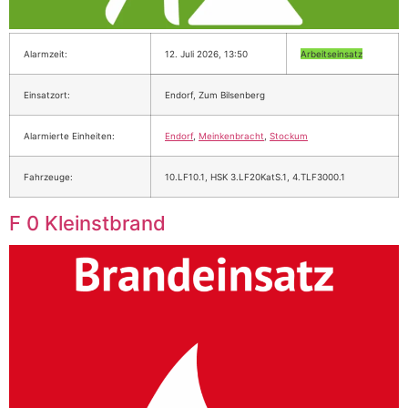
Alarmzeit:
12. Juli 2026, 13:50
Arbeitseinsatz
Einsatzort:
Endorf, Zum Bilsenberg
Alarmierte Einheiten:
Endorf
,
Meinkenbracht
,
Stockum
Fahrzeuge:
10.LF10.1, HSK 3.LF20KatS.1, 4.TLF3000.1
F 0 Kleinstbrand