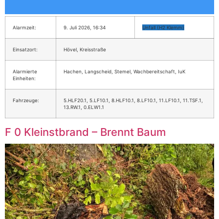
Alarmzeit:
9. Juli 2026, 16:34
Unfall (H2 Klemm)
Einsatzort:
Hövel, Kreisstraße
Alarmierte
Hachen, Langscheid, Stemel, Wachbereitschaft, IuK
Einheiten:
Fahrzeuge:
5.HLF20.1, 5.LF10.1, 8.HLF10.1, 8.LF10.1, 11.LF10.1, 11.TSF.1,
13.RW.1, 0.ELW1.1
F 0 Kleinstbrand – Brennt Baum