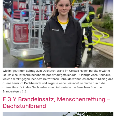
Wie im gestrigen Beitrag zum Dachstuhlbrand im Ortsteil Hagen bereits erwähnt
ist uns eine Tatsache besonders positiv aufgefallen.Die 13 jährige Anna Neuhaus,
welche direkt gegenüber dem betroffenen Gebäude wohnt, erkannte frühzeitig das
offene Feuer im Dachbereich und zögerte keine Sekunde!Sie rannte durch die
offene Haustür in das Nachbarhaus und informierte die Bewohner über das
Brandereignis […]
F 3 Y Brandeinsatz, Menschenrettung –
Dachstuhlbrand