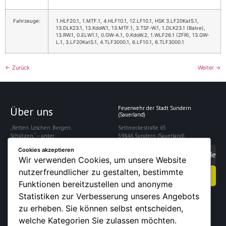
Fahrzeuge:
1.HLF20.1, 1.MTF.1, 4.HLF10.1, 12.LF10.1, HSK 3.LF20KatS.1,
13.DLK23.1, 13.KdoW.1, 13.MTF.1, 3.TSF-W.1, 1.DLK23.1 (Balve),
13.RW.1, 0.ELW1.1, 0.GW-A.1, 0.KdoW.2, 1.WLF26.1 (ZFR), 13.GW-
L.1, 3.LF20KatS.1, 4.TLF3000.1, 6.LF10.1, 6.TLF3000.1
←
Zurück
Weiter
→
Über uns
Feuerwehr der Stadt Sundern
(Sauerland)
„Retten. Löschen. Bergen.
Settmeckestraße 65
Schützen.“ – unter
59846 Sundern (Sauerland)
diesem Motto
Cookies akzeptieren
gewährleistet die
info@feuerwehrsundern.de
Wir verwenden Cookies, um unsere Website
Freiwillige Feuerwehr
Sundern die Sicherheit
nutzerfreundlicher zu gestalten, bestimmte
Kontakt aufnehmen
der rund 28.000
Funktionen bereitzustellen und anonyme
Einwohner der Stadt.
Statistiken zur Verbesserung unseres Angebots
zu erheben. Sie können selbst entscheiden,
welche Kategorien Sie zulassen möchten.