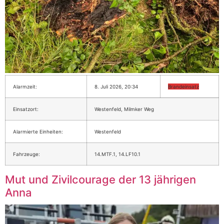
Alarmzeit:
8. Juli 2026, 20:34
Brandeinsatz
Einsatzort:
Westenfeld, Milmker Weg
Alarmierte Einheiten:
Westenfeld
Fahrzeuge:
14.MTF.1, 14.LF10.1
Mut und Zivilcourage der 13 jährigen
Anna