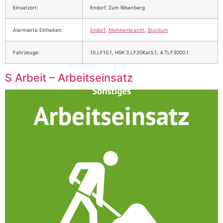
Einsatzort:
Endorf, Zum Bilsenberg
Alarmierte Einheiten:
Endorf
,
Meinkenbracht
,
Stockum
Fahrzeuge:
10.LF10.1, HSK 3.LF20KatS.1, 4.TLF3000.1
S Arbeit – Arbeitseinsatz