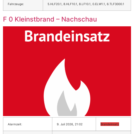
Fahrzeuge:
5.HLF20.1, 8.HLF10.1, 8.LF10.1, 0.ELW1.1, 6.TLF3000.1
F 0 Kleinstbrand – Nachschau
Alarmzeit:
9. Juli 2026, 21:02
Brandeinsatz