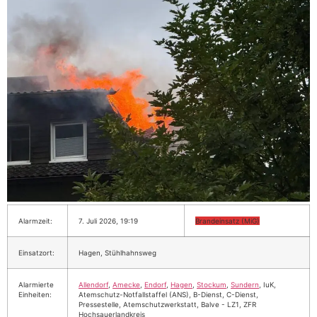
Alarmzeit:
7. Juli 2026, 19:19
Brandeinsatz (MiG)
Einsatzort:
Hagen, Stühlhahnsweg
Alarmierte
Allendorf
,
Amecke
,
Endorf
,
Hagen
,
Stockum
,
Sundern
, IuK,
Einheiten:
Atemschutz-Notfallstaffel (ANS), B-Dienst, C-Dienst,
Pressestelle, Atemschutzwerkstatt, Balve - LZ1, ZFR
Hochsauerlandkreis