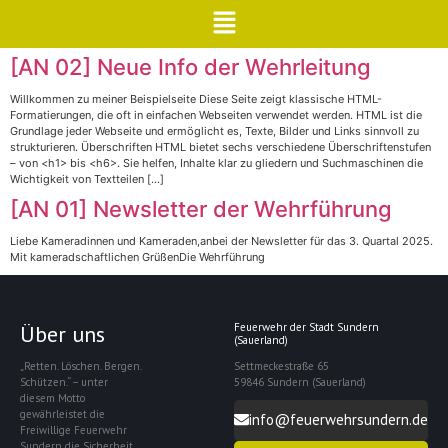
[AN 02] Neue Info der Wehrleitung
Willkommen zu meiner Beispielseite Diese Seite zeigt klassische HTML-
Formatierungen, die oft in einfachen Webseiten verwendet werden. HTML ist die
Grundlage jeder Webseite und ermöglicht es, Texte, Bilder und Links sinnvoll zu
strukturieren. Überschriften HTML bietet sechs verschiedene Überschriftenstufen
– von <h1> bis <h6>. Sie helfen, Inhalte klar zu gliedern und Suchmaschinen die
Wichtigkeit von Textteilen […]
[AN 01] Newsletter der Wehrführung
Liebe Kameradinnen und Kameraden,anbei der Newsletter für das 3. Quartal 2025.
Mit kameradschaftlichen GrüßenDie Wehrführung
Über uns
Feuerwehr der Stadt Sundern
(Sauerland)
„Retten. Löschen. Bergen.
Settmeckestraße 65
Schützen.“ – unter
59846 Sundern (Sauerland)
diesem Motto
gewährleistet die
info@feuerwehrsundern.de
Freiwillige Feuerwehr
Sundern die Sicherheit