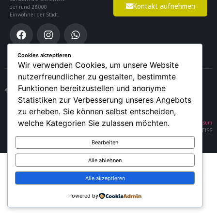
Kontakt aufnehmen
der rund 28.000
Einwohner der Stadt.
Cookies akzeptieren
Wir verwenden Cookies, um unsere Website
nutzerfreundlicher zu gestalten, bestimmte
Funktionen bereitzustellen und anonyme
© 2026 – Feuerwehr der Stadt Sundern (Sauerland)
Statistiken zur Verbesserung unseres Angebots
zu erheben. Sie können selbst entscheiden,
welche Kategorien Sie zulassen möchten.
Datenschutz
|
Impressum
FISS
Bearbeiten
Alle ablehnen
Alle akzeptieren
Powered by