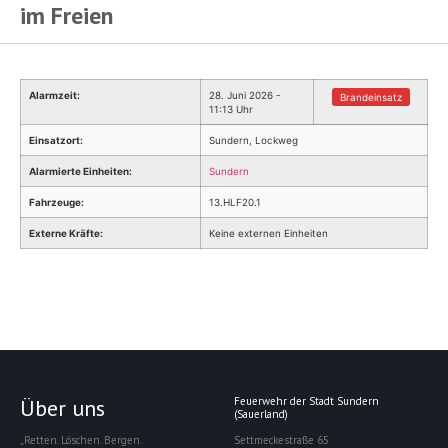
im Freien
Alarmzeit:
28. Juni 2026 -
Brandeinsatz
11:13 Uhr
Einsatzort:
Sundern, Lockweg
Alarmierte Einheiten:
Sundern
Fahrzeuge:
13.HLF20.1
Externe Kräfte:
Keine externen Einheiten
Über uns
Feuerwehr der Stadt Sundern
(Sauerland)
„Retten. Löschen. Bergen.
Settmeckestraße 65