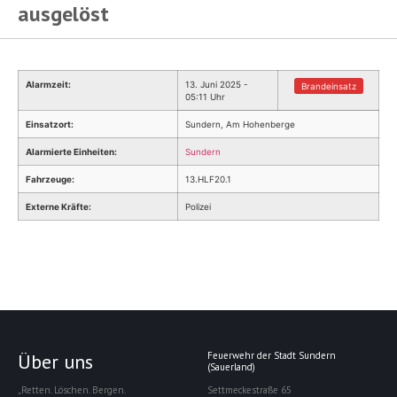
ausgelöst
Alarmzeit:
13. Juni 2025 -
Brandeinsatz
05:11 Uhr
Einsatzort:
Sundern, Am Hohenberge
Alarmierte Einheiten:
Sundern
Fahrzeuge:
13.HLF20.1
Externe Kräfte:
Polizei
Über uns
Feuerwehr der Stadt Sundern
(Sauerland)
„Retten. Löschen. Bergen.
Settmeckestraße 65