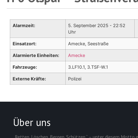
Alarmzeit:
5. September 2025 - 22:52
Uhr
Einsatzort:
Amecke, Seestraße
Alarmierte Einheiten:
Amecke
Fahrzeuge:
3.LF10.1, 3.TSF-W.1
Externe Kräfte:
Polizei
Über uns
„Retten. Löschen. Bergen. Schützen.“ – unter diesem Motto g