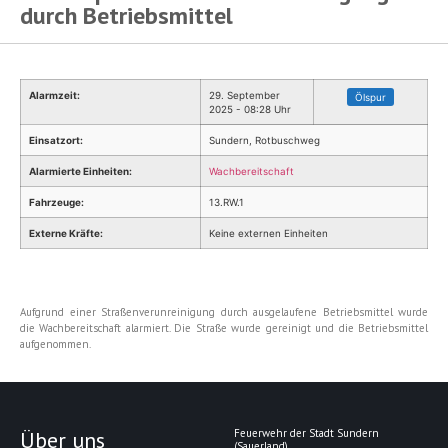
durch Betriebsmittel
Alarmzeit:
29. September
Ölspur
2025 - 08:28 Uhr
Einsatzort:
Sundern, Rotbuschweg
Alarmierte Einheiten:
Wachbereitschaft
Fahrzeuge:
13.RW.1
Externe Kräfte:
Keine externen Einheiten
Aufgrund einer Straßenverunreinigung durch ausgelaufene Betriebsmittel wurde
die Wachbereitschaft alarmiert. Die Straße wurde gereinigt und die Betriebsmittel
aufgenommen.
Über uns
Feuerwehr der Stadt Sundern
(Sauerland)