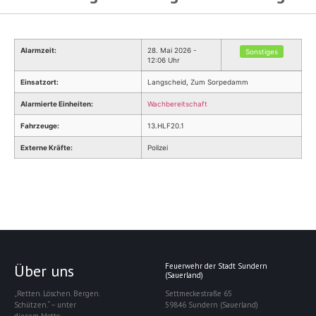
Alarmzeit:
28. Mai 2026 -
Sonstiges
12:06 Uhr
Einsatzort:
Langscheid, Zum Sorpedamm
Alarmierte Einheiten:
Wachbereitschaft
Fahrzeuge:
13.HLF20.1
Externe Kräfte:
Polizei
Über uns
Feuerwehr der Stadt Sundern
(Sauerland)
„Retten. Löschen. Bergen.
Settmeckestraße 65
Schützen.“ – unter
59846 Sundern (Sauerland)