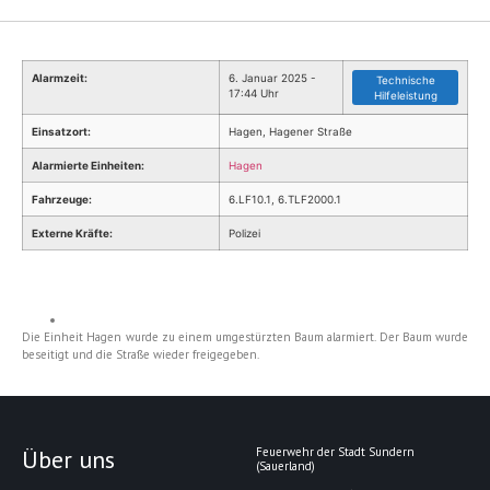
Alarmzeit:
6. Januar 2025 -
Technische
17:44 Uhr
Hilfeleistung
Einsatzort:
Hagen, Hagener Straße
Alarmierte Einheiten:
Hagen
Fahrzeuge:
6.LF10.1, 6.TLF2000.1
Externe Kräfte:
Polizei
Die Einheit Hagen wurde zu einem umgestürzten Baum alarmiert. Der Baum wurde
beseitigt und die Straße wieder freigegeben.
Über uns
Feuerwehr der Stadt Sundern
(Sauerland)