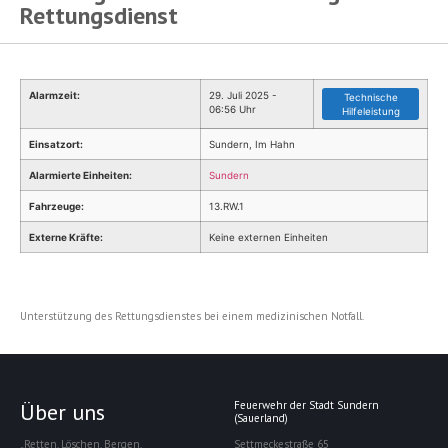
Rettungsdienst
Alarmzeit:
29. Juli 2025 -
Technische
06:56 Uhr
Hilfeleistung
Einsatzort:
Sundern, Im Hahn
Alarmierte Einheiten:
Sundern
Fahrzeuge:
13.RW.1
Externe Kräfte:
Keine externen Einheiten
Unterstützung des Rettungsdienstes bei einem medizinischen Notfall.
Über uns
Feuerwehr der Stadt Sundern
(Sauerland)
„Retten. Löschen. Bergen.
Settmeckestraße 65