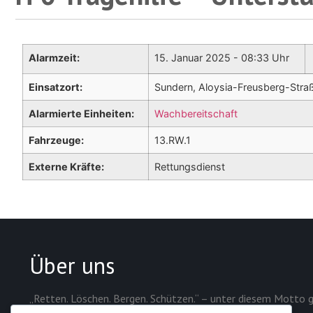
Alarmzeit:
15. Januar 2025 - 08:33 Uhr
Einsatzort:
Sundern, Aloysia-Freusberg-Stra
Alarmierte Einheiten:
Wachbereitschaft
Fahrzeuge:
13.RW.1
Externe Kräfte:
Rettungsdienst
Über uns
„Retten. Löschen. Bergen. Schützen.“ – unter diesem Motto g