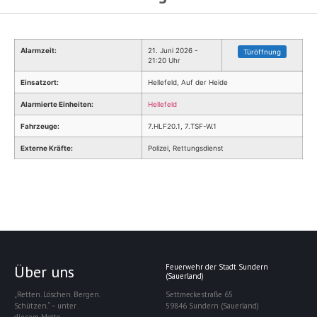
Alarmzeit:
21. Juni 2026 -
Türöffnung
21:20 Uhr
Einsatzort:
Hellefeld, Auf der Heide
Alarmierte Einheiten:
Hellefeld
Fahrzeuge:
7.HLF20.1, 7.TSF-W.1
Externe Kräfte:
Polizei, Rettungsdienst
Über uns
Feuerwehr der Stadt Sundern
(Sauerland)
„Retten. Löschen. Bergen.
Settmeckestraße 65
Schützen.“ – unter
59846 Sundern (Sauerland)