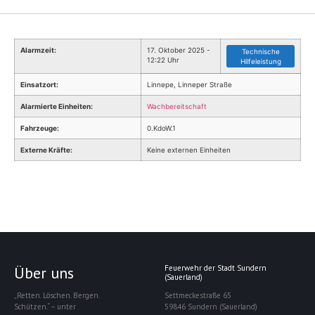
Alarmzeit:
17. Oktober 2025 -
Technische
12:22 Uhr
Hilfeleistung
Einsatzort:
Linnepe, Linneper Straße
Alarmierte Einheiten:
Wachbereitschaft
Fahrzeuge:
0.KdoW.1
Externe Kräfte:
Keine externen Einheiten
Über uns
Feuerwehr der Stadt Sundern
(Sauerland)
„Retten. Löschen. Bergen.
Settmeckestraße 65
Schützen.“ – unter
59846 Sundern (Sauerland)