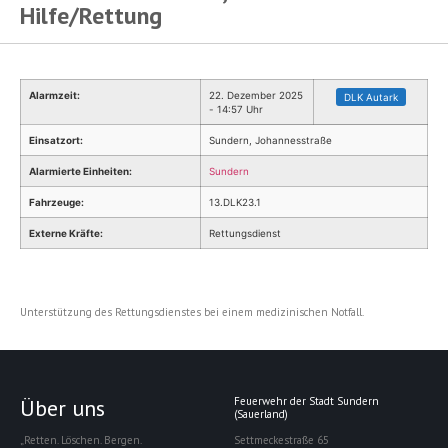
Hilfe/Rettung
Alarmzeit:
22. Dezember 2025
DLK Autark
- 14:57 Uhr
Einsatzort:
Sundern, Johannesstraße
Alarmierte Einheiten:
Sundern
Fahrzeuge:
13.DLK23.1
Externe Kräfte:
Rettungsdienst
Unterstützung des Rettungsdienstes bei einem medizinischen Notfall.
Über uns
Feuerwehr der Stadt Sundern
(Sauerland)
„Retten. Löschen. Bergen.
Settmeckestraße 65