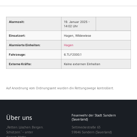
Alarmzeit:
19. Januar 2025 -
14:02 Uhr
Einsatzort:
Hagen, Wildewiese
Alarmierte Einheiten:
Hagen
Fahrzeuge:
6.TLF2000.1
Externe Kräfte:
Keine externen Einheiten
Auf Anordnung vom Ordnungsamt wurden div. Rettungswege kontrolliert.
Über uns
Feuerwehr der Stadt Sundern
(Sauerland)
„Retten. Löschen. Bergen.
Settmeckestraße 65
Schützen.“ – unter
59846 Sundern (Sauerland)