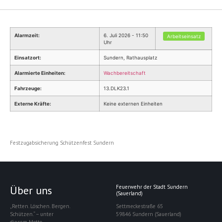
Alarmzeit:
6. Juli 2026 - 11:50
Arbeitseinsatz
Uhr
Einsatzort:
Sundern, Rathausplatz
Alarmierte Einheiten:
Wachbereitschaft
Fahrzeuge:
13.DLK23.1
Externe Kräfte:
Keine externen Einheiten
Festzugabsicherung Schützenfest Sundern
Über uns
Feuerwehr der Stadt Sundern
(Sauerland)
„Retten. Löschen. Bergen.
Settmeckestraße 65
Schützen.“ – unter
59846 Sundern (Sauerland)