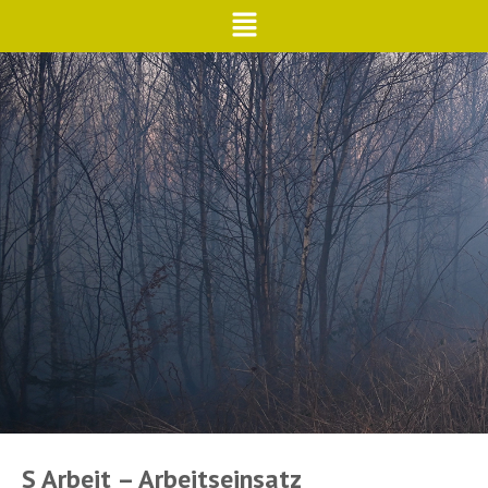
S Arbeit – Arbeitseinsatz