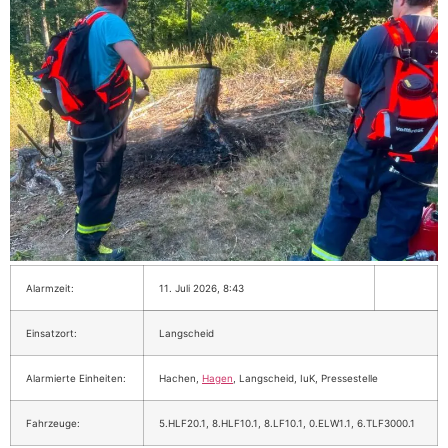
Alarmzeit:
11. Juli 2026, 8:43
Einsatzort:
Langscheid
Alarmierte Einheiten:
Hachen,
Hagen
, Langscheid, IuK, Pressestelle
Fahrzeuge:
5.HLF20.1, 8.HLF10.1, 8.LF10.1, 0.ELW1.1, 6.TLF3000.1