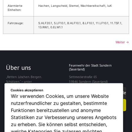
Alarmierte
Hachen, Langscheid, Stemel, Wachbereitschaft, IuK
Einheiten:
Fahrzeuge:
5.HLF20.1, 5.LF10.1, 8.HLF10.1, 8.LF10.1, 11.LF10.1, 11.TSF.1,
13.RW.1, 0.ELW1.1
Weiter
→
Über uns
Feuerwehr der Stadt Sundern
(Sauerland)
„Retten. Löschen. Bergen.
Settmeckestraße 65
Schützen.“ – unter
59846 Sundern (Sauerland)
diesem Motto
Cookies akzeptieren
gewährleistet die
info@feuerwehrsundern.de
Wir verwenden Cookies, um unsere Website
Freiwillige Feuerwehr
Sundern die Sicherheit
nutzerfreundlicher zu gestalten, bestimmte
Kontakt aufnehmen
der rund 28.000
Funktionen bereitzustellen und anonyme
Einwohner der Stadt.
Statistiken zur Verbesserung unseres Angebots
zu erheben. Sie können selbst entscheiden,
welche Kategorien Sie zulassen möchten.