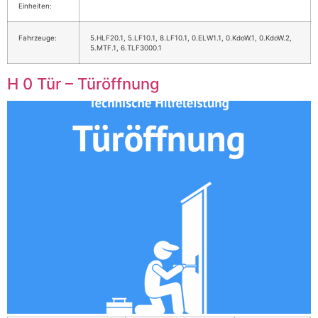
Einheiten:
Fahrzeuge:
5.HLF20.1, 5.LF10.1, 8.LF10.1, 0.ELW1.1, 0.KdoW.1, 0.KdoW.2,
5.MTF.1, 6.TLF3000.1
H 0 Tür – Türöffnung