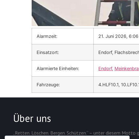
Alarmzeit:
21. Juni 2026, 6:06
Einsatzort:
Endorf, Flachsbrec
Alarmierte Einheiten:
Endorf
,
Meinkenbra
Fahrzeuge:
4.HLF10.1, 10.LF10
Über uns
„Retten. Löschen. Bergen. Schützen.“ – unter diesem Motto g