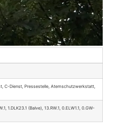
st, C-Dienst, Pressestelle, Atemschutzwerkstatt,
W.1, 1.DLK23.1 (Balve), 13.RW.1, 0.ELW1.1, 0.GW-