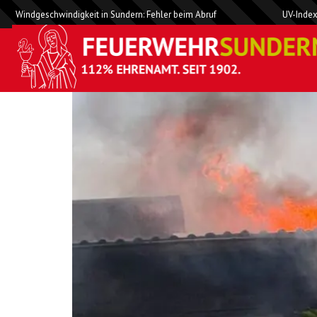
Windgeschwindigkeit in Sundern: Fehler beim Abruf
UV-Index
F 3 Y Brandeinsatz, M