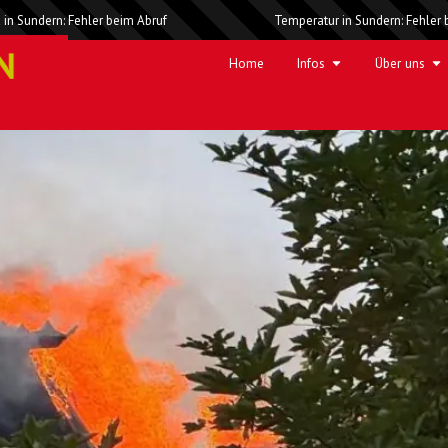
 in Sundern: Fehler beim Abruf
Temperatur in Sundern: Fehler 
enschenrettung – Dachstuhlb
Home
Infos
Über uns