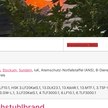
Brandeinsatz (MiG)
n
,
Stockum
,
Sundern
, IuK, Atemschutz-Notfallstaffel (ANS), B-Dien
reis
.LF10.1, HSK 3.LF20KatS.1, 13.DLK23.1, 13.KdoW.1, 13.MTF.1, 3.TSF-
13.GW-L.1, 3.LF20KatS.1, 4.TLF3000.1, 6.LF10.1, 6.TLF3000.1
chstuhlbrand