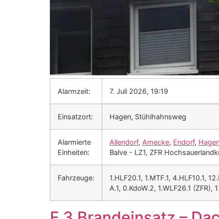
Alarmzeit:
7. Juli 2026, 19:19
Einsatzort:
Hagen, Stühlhahnsweg
Alarmierte
Allendorf
,
Amecke
,
Endorf
,
Hage
Einheiten:
Balve - LZ1, ZFR Hochsauerlandk
Fahrzeuge:
1.HLF20.1, 1.MTF.1, 4.HLF10.1, 12
A.1, 0.KdoW.2, 1.WLF26.1 (ZFR), 
F 3 Brandeinsatz – Da