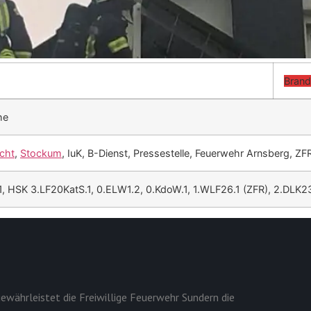
Brand
he
cht
,
Stockum
, IuK, B-Dienst, Pressestelle, Feuerwehr Arnsberg, Z
.1, HSK 3.LF20KatS.1, 0.ELW1.2, 0.KdoW.1, 1.WLF26.1 (ZFR), 2.DLK2
ewährleistet die Freiwillige Feuerwehr Sundern die