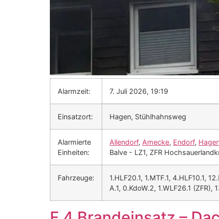
Alarmzeit:
7. Juli 2026, 19:19
Einsatzort:
Hagen, Stühlhahnsweg
Alarmierte
Allendorf
,
Amecke
,
Endorf
,
Hage
Einheiten:
Balve - LZ1, ZFR Hochsauerlandk
Fahrzeuge:
1.HLF20.1, 1.MTF.1, 4.HLF10.1, 12
A.1, 0.KdoW.2, 1.WLF26.1 (ZFR), 
F 4 Brandeinsatz – Da