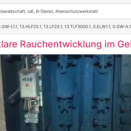
hbereitschaft, IuK, B-Dienst, Atemschutzwerkstatt
3.GW-L1.1, 13.HLF20.1, 13.LF20.1, 13.TLF3000.1, 0.ELW1.1, 0.GW-A.
klare Rauchentwicklung im G