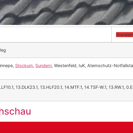
Brandei
Weg
Linnepe,
Stockum
,
Sundern
, Westenfeld, IuK, Atemschutz-Notfallstaf
2.LF10.1, 13.DLK23.1, 13.HLF20.1, 14.MTF.1, 14.TSF-W.1, 13.RW.1, 0.
chschau