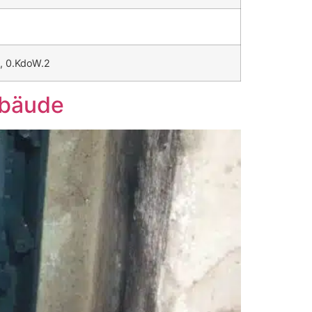
1, 0.KdoW.2
ebäude