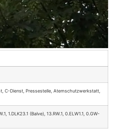
st, C-Dienst, Pressestelle, Atemschutzwerkstatt,
W.1, 1.DLK23.1 (Balve), 13.RW.1, 0.ELW1.1, 0.GW-