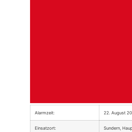
Alarmzeit:
22. August 20
Einsatzort:
Sundern, Haup