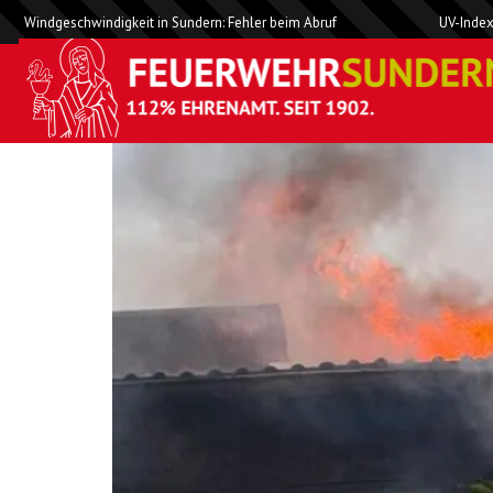
Windgeschwindigkeit in Sundern: Fehler beim Abruf
UV-Index
F 3 Y Brandeinsatz, M