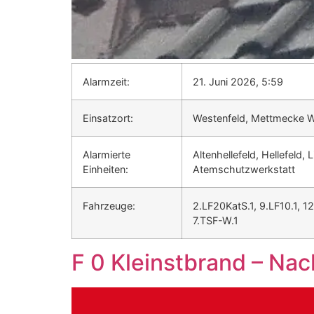
Alarmzeit:
21. Juni 2026, 5:59
Einsatzort:
Westenfeld, Mettmecke 
Alarmierte
Altenhellefeld, Hellefeld, 
Einheiten:
Atemschutzwerkstatt
Fahrzeuge:
2.LF20KatS.1, 9.LF10.1, 1
7.TSF-W.1
F 0 Kleinstbrand – Na