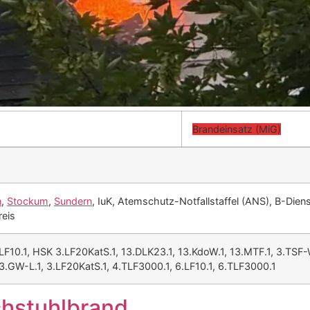
Brandeinsatz (MiG)
n
,
Stockum
,
Sundern
, IuK, Atemschutz-Notfallstaffel (ANS), B-Dien
reis
.LF10.1, HSK 3.LF20KatS.1, 13.DLK23.1, 13.KdoW.1, 13.MTF.1, 3.TSF-
13.GW-L.1, 3.LF20KatS.1, 4.TLF3000.1, 6.LF10.1, 6.TLF3000.1
chstuhlbrand