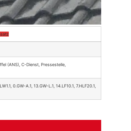
nsatz
fel (ANS), C-Dienst, Pressestelle,
ELW1.1, 0.GW-A.1, 13.GW-L.1, 14.LF10.1, 7.HLF20.1,