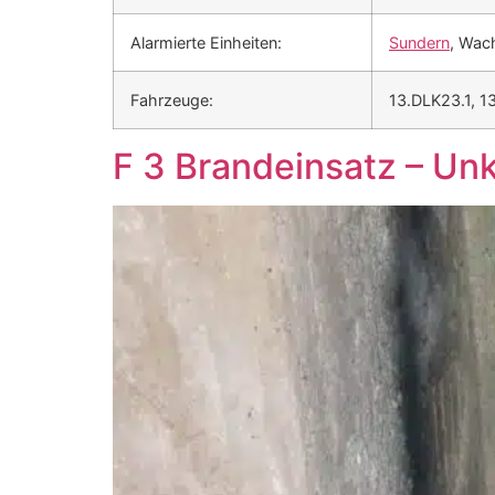
Alarmierte Einheiten:
Sundern
, Wac
Fahrzeuge:
13.DLK23.1, 1
F 3 Brandeinsatz – Un