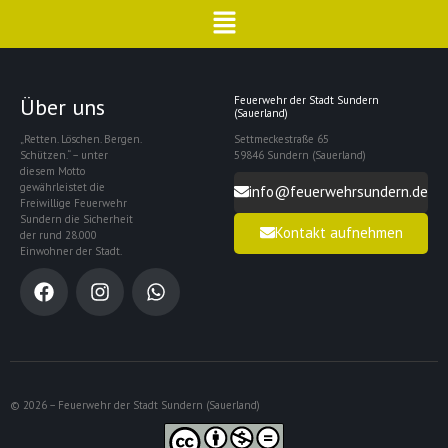
Über uns
Feuerwehr der Stadt Sundern
(Sauerland)
„Retten. Löschen. Bergen.
Settmeckestraße 65
Schützen.“ – unter
59846 Sundern (Sauerland)
diesem Motto
gewährleistet die
info@feuerwehrsundern.de
Freiwillige Feuerwehr
Sundern die Sicherheit
Kontakt aufnehmen
der rund 28.000
Einwohner der Stadt.
© 2026 – Feuerwehr der Stadt Sundern (Sauerland)