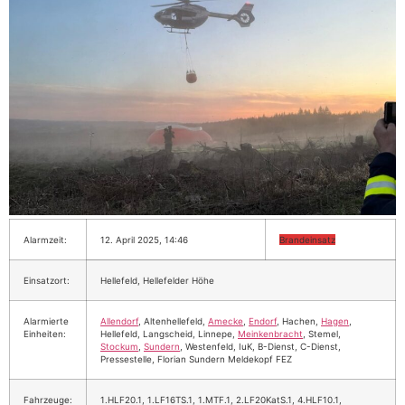
Alarmzeit:
12. April 2025, 14:46
Brandeinsatz
Einsatzort:
Hellefeld, Hellefelder Höhe
Alarmierte
Allendorf
, Altenhellefeld,
Amecke
,
Endorf
, Hachen,
Hagen
,
Einheiten:
Hellefeld, Langscheid, Linnepe,
Meinkenbracht
, Stemel,
Stockum
,
Sundern
, Westenfeld, IuK, B-Dienst, C-Dienst,
Pressestelle, Florian Sundern Meldekopf FEZ
Fahrzeuge:
1.HLF20.1, 1.LF16TS.1, 1.MTF.1, 2.LF20KatS.1, 4.HLF10.1,