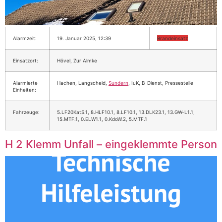
Alarmzeit:
19. Januar 2025, 12:39
Brandeinsatz
Einsatzort:
Hövel, Zur Almke
Alarmierte
Hachen, Langscheid,
Sundern
, IuK, B-Dienst, Pressestelle
Einheiten:
Fahrzeuge:
5.LF20KatS.1, 8.HLF10.1, 8.LF10.1, 13.DLK23.1, 13.GW-L1.1,
15.MTF.1, 0.ELW1.1, 0.KdoW.2, 5.MTF.1
H 2 Klemm Unfall – eingeklemmte Person