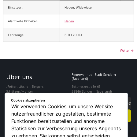
Einsatzort:
Hagen, Wildewiese
Alarmierte Einheiten:
Hagen
Fahrzeuge:
6.TLF2000.1
Weiter
→
Über uns
Feuerwehr der Stadt Sundern
(Sauerland)
„Retten. Löschen. Bergen.
Settmeckestraße 65
Schützen.“ – unter
59846 Sundern (Sauerland)
diesem Motto
Cookies akzeptieren
gewährleistet die
info@feuerwehrsundern.de
Wir verwenden Cookies, um unsere Website
Freiwillige Feuerwehr
Sundern die Sicherheit
nutzerfreundlicher zu gestalten, bestimmte
Kontakt aufnehmen
der rund 28.000
Funktionen bereitzustellen und anonyme
Einwohner der Stadt.
Statistiken zur Verbesserung unseres Angebots
zu erheben. Sie können selbst entscheiden,