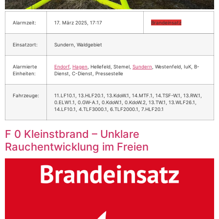
Alarmzeit:
17. März 2025, 17:17
Brandeinsatz
Einsatzort:
Sundern, Waldgebiet
Alarmierte
Endorf
,
Hagen
, Hellefeld, Stemel,
Sundern
, Westenfeld, IuK, B-
Einheiten:
Dienst, C-Dienst, Pressestelle
Fahrzeuge:
11.LF10.1, 13.HLF20.1, 13.KdoW.1, 14.MTF.1, 14.TSF-W.1, 13.RW.1,
0.ELW1.1, 0.GW-A.1, 0.KdoW.1, 0.KdoW.2, 13.TW.1, 13.WLF26.1,
14.LF10.1, 4.TLF3000.1, 6.TLF2000.1, 7.HLF20.1
F 0 Kleinstbrand – Unklare
Rauchentwicklung im Freien