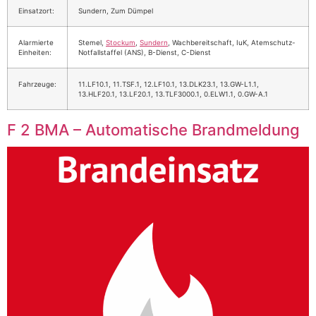
Einsatzort:
Sundern, Zum Dümpel
Alarmierte
Stemel,
Stockum
,
Sundern
, Wachbereitschaft, IuK, Atemschutz-
Einheiten:
Notfallstaffel (ANS), B-Dienst, C-Dienst
Fahrzeuge:
11.LF10.1, 11.TSF.1, 12.LF10.1, 13.DLK23.1, 13.GW-L1.1,
13.HLF20.1, 13.LF20.1, 13.TLF3000.1, 0.ELW1.1, 0.GW-A.1
F 2 BMA – Automatische Brandmeldung