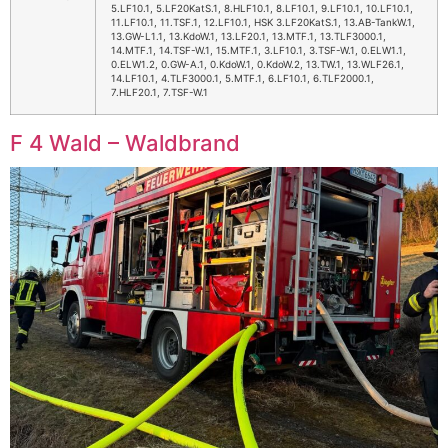
5.LF10.1, 5.LF20KatS.1, 8.HLF10.1, 8.LF10.1, 9.LF10.1, 10.LF10.1,
11.LF10.1, 11.TSF.1, 12.LF10.1, HSK 3.LF20KatS.1, 13.AB-TankW.1,
13.GW-L1.1, 13.KdoW.1, 13.LF20.1, 13.MTF.1, 13.TLF3000.1,
14.MTF.1, 14.TSF-W.1, 15.MTF.1, 3.LF10.1, 3.TSF-W.1, 0.ELW1.1,
0.ELW1.2, 0.GW-A.1, 0.KdoW.1, 0.KdoW.2, 13.TW.1, 13.WLF26.1,
14.LF10.1, 4.TLF3000.1, 5.MTF.1, 6.LF10.1, 6.TLF2000.1,
7.HLF20.1, 7.TSF-W.1
F 4 Wald – Waldbrand