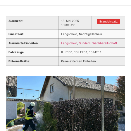
Alarmzeit:
13. Mai 2025 -
Brandeinsatz
13:39 Uhr
Einsatzort:
Langscheid, Nachtigallenhain
Alarmierte Einheiten:
Langscheid
,
Sundern
,
Wachbereitschaft
Fahrzeuge:
8.LF10.1, 13.LF20.1, 15.MTF.1
Externe Kräfte:
Keine externen Einheiten