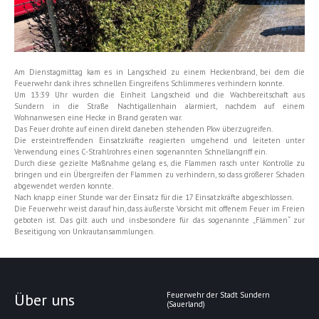
Am Dienstagmittag kam es in Langscheid zu einem Heckenbrand, bei dem die
Feuerwehr dank ihres schnellen Eingreifens Schlimmeres verhindern konnte.
Um 13:39 Uhr wurden die Einheit Langscheid und die Wachbereitschaft aus
Sundern in die Straße Nachtigallenhain alarmiert, nachdem auf einem
Wohnanwesen eine Hecke in Brand geraten war.
Das Feuer drohte auf einen direkt daneben stehenden Pkw überzugreifen.
Die ersteintreffenden Einsatzkräfte reagierten umgehend und leiteten unter
Verwendung eines C-Strahlrohres einen sogenannten Schnellangriff ein.
Durch diese gezielte Maßnahme gelang es, die Flammen rasch unter Kontrolle zu
bringen und ein Übergreifen der Flammen zu verhindern, so dass größerer Schaden
abgewendet werden konnte.
Nach knapp einer Stunde war der Einsatz für die 17 Einsatzkräfte abgeschlossen.
Die Feuerwehr weist darauf hin, dass äußerste Vorsicht mit offenem Feuer im Freien
geboten ist. Das gilt auch und insbesondere für das sogenannte „Flämmen“ zur
Beseitigung von Unkrautansammlungen.
Über uns
Feuerwehr der Stadt Sundern
(Sauerland)