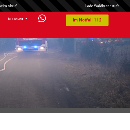
beim Abruf
Lade Waldbrandstufe …
Einheiten
Im Notfall 112