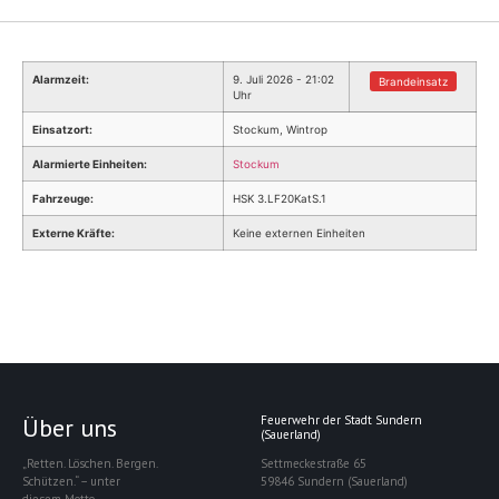
Alarmzeit:
9. Juli 2026 - 21:02
Brandeinsatz
Uhr
Einsatzort:
Stockum, Wintrop
Alarmierte Einheiten:
Stockum
Fahrzeuge:
HSK 3.LF20KatS.1
Externe Kräfte:
Keine externen Einheiten
Über uns
Feuerwehr der Stadt Sundern
(Sauerland)
„Retten. Löschen. Bergen.
Settmeckestraße 65
Schützen.“ – unter
59846 Sundern (Sauerland)