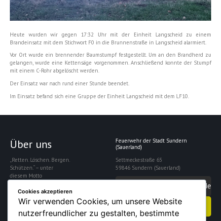
Heute wurden wir gegen 17:32 Uhr mit der Einheit Langscheid zu einem
Brandeinsatz mit dem Stichwort F0 in die Brunnenstraße in Langscheid alarmiert.
Vor Ort wurde ein brennender Baumstumpf festgestellt. Um an den Brandherd zu
gelangen, wurde eine Kettensäge vorgenommen. Anschließend konnte der Stumpf
mit einem C-Rohr abgelöscht werden.
Der Einsatz war nach rund einer Stunde beendet.
Im Einsatz befand sich eine Gruppe der Einheit Langscheid mit dem LF10.
Über uns
Feuerwehr der Stadt Sundern
(Sauerland)
„Retten. Löschen. Bergen.
Settmeckestraße 65
Schützen.“ – unter
59846 Sundern (Sauerland)
diesem Motto
gewährleistet die
info@feuerwehrsundern.de
Freiwillige Feuerwehr
Cookies akzeptieren
Sundern die Sicherheit
Wir verwenden Cookies, um unsere Website
Kontakt aufnehmen
der rund 28.000
nutzerfreundlicher zu gestalten, bestimmte
Einwohner der Stadt.