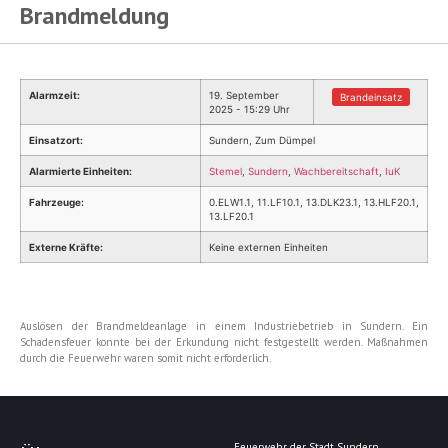
Brandmeldung
Alarmzeit:
19. September
Brandeinsatz
2025 - 15:29 Uhr
Einsatzort:
Sundern, Zum Dümpel
Alarmierte Einheiten:
Stemel
,
Sundern
,
Wachbereitschaft
,
IuK
Fahrzeuge:
0.ELW1.1, 11.LF10.1, 13.DLK23.1, 13.HLF20.1,
13.LF20.1
Externe Kräfte:
Keine externen Einheiten
Auslösen der Brandmeldeanlage in einem Industriebetrieb in Sundern. Ein
Schadensfeuer konnte bei der Erkundung nicht festgestellt werden. Maßnahmen
durch die Feuerwehr waren somit nicht erforderlich.
Feuerwehr der Stadt Sundern