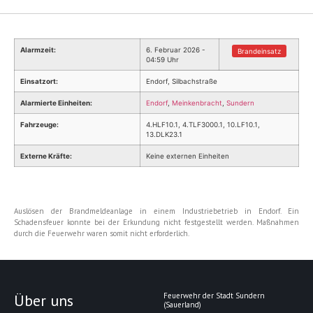
Alarmzeit:
6. Februar 2026 -
Brandeinsatz
04:59 Uhr
Einsatzort:
Endorf, Silbachstraße
Alarmierte Einheiten:
Endorf
,
Meinkenbracht
,
Sundern
Fahrzeuge:
4.HLF10.1, 4.TLF3000.1, 10.LF10.1,
13.DLK23.1
Externe Kräfte:
Keine externen Einheiten
Auslösen der Brandmeldeanlage in einem Industriebetrieb in Endorf. Ein
Schadensfeuer konnte bei der Erkundung nicht festgestellt werden. Maßnahmen
durch die Feuerwehr waren somit nicht erforderlich.
Über uns
Feuerwehr der Stadt Sundern
(Sauerland)