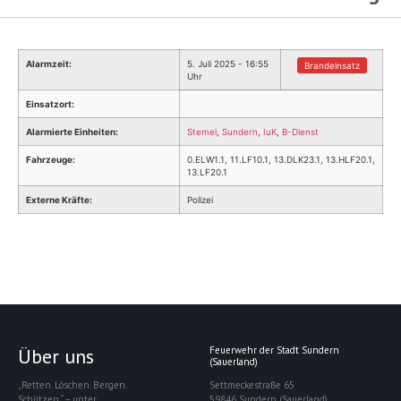
Alarmzeit:
5. Juli 2025 - 16:55
Brandeinsatz
Uhr
Einsatzort:
Alarmierte Einheiten:
Stemel
,
Sundern
,
IuK
,
B-Dienst
Fahrzeuge:
0.ELW1.1, 11.LF10.1, 13.DLK23.1, 13.HLF20.1,
13.LF20.1
Externe Kräfte:
Polizei
Über uns
Feuerwehr der Stadt Sundern
(Sauerland)
„Retten. Löschen. Bergen.
Settmeckestraße 65
Schützen.“ – unter
59846 Sundern (Sauerland)