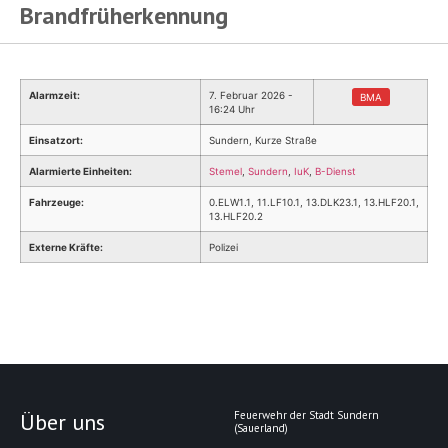
Brandfrüherkennung
Alarmzeit:
7. Februar 2026 -
BMA
16:24 Uhr
Einsatzort:
Sundern, Kurze Straße
Alarmierte Einheiten:
Stemel
,
Sundern
,
IuK
,
B-Dienst
Fahrzeuge:
0.ELW1.1, 11.LF10.1, 13.DLK23.1, 13.HLF20.1,
13.HLF20.2
Externe Kräfte:
Polizei
Über uns
Feuerwehr der Stadt Sundern
(Sauerland)