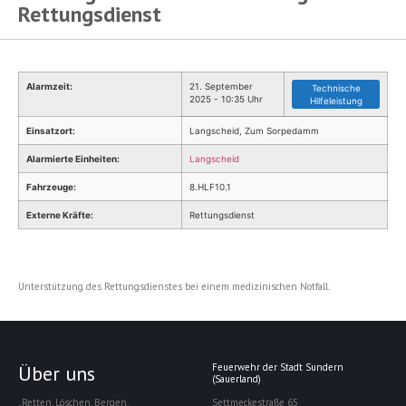
Rettungsdienst
Alarmzeit:
21. September
Technische
2025 - 10:35 Uhr
Hilfeleistung
Einsatzort:
Langscheid, Zum Sorpedamm
Alarmierte Einheiten:
Langscheid
Fahrzeuge:
8.HLF10.1
Externe Kräfte:
Rettungsdienst
Unterstützung des Rettungsdienstes bei einem medizinischen Notfall.
Über uns
Feuerwehr der Stadt Sundern
(Sauerland)
„Retten. Löschen. Bergen.
Settmeckestraße 65