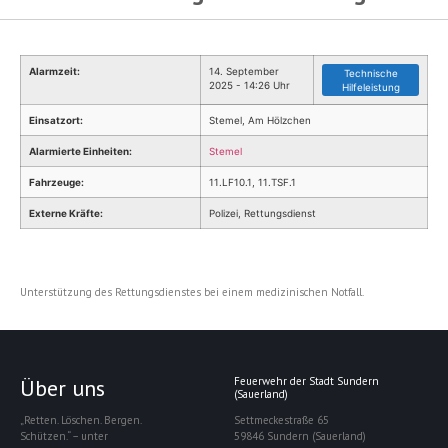
Alarmzeit:
14. September
Technische
2025 - 14:26 Uhr
Hilfeleistung
Einsatzort:
Stemel, Am Hölzchen
Alarmierte Einheiten:
Stemel
Fahrzeuge:
11.LF10.1, 11.TSF.1
Externe Kräfte:
Polizei, Rettungsdienst
Unterstützung des Rettungsdienstes bei einem medizinischen Notfall.
Über uns
Feuerwehr der Stadt Sundern
(Sauerland)
„Retten. Löschen. Bergen.
Settmeckestraße 65
Schützen.“ – unter
59846 Sundern (Sauerland)