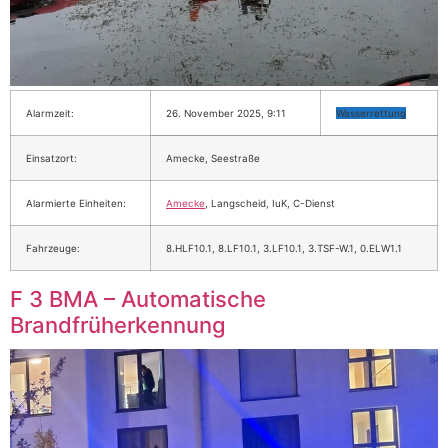
Alarmzeit:
26. November 2025, 9:11
Wasserrettung
Einsatzort:
Amecke, Seestraße
Alarmierte Einheiten:
Amecke
, Langscheid, IuK, C-Dienst
Fahrzeuge:
8.HLF10.1, 8.LF10.1, 3.LF10.1, 3.TSF-W.1, 0.ELW1.1
F 3 BMA – Automatische
Brandfrüherkennung