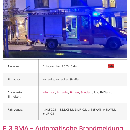
Alarmzeit:
2. November 2025, 0:44
BMA
Einsatzort:
Amecke, Amecker Straße
Alarmierte
Allendorf
,
Amecke
,
Hagen
,
Sundern
, IuK, B-Dienst
Einheiten:
Fahrzeuge:
1.HLF20.1, 13.DLK23.1, 3.LF10.1, 3.TSF-W.1, 0.ELW1.1,
6.LF10.1
F 3 BMA – Automatische Brandmeldung