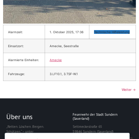
Alarmzeit:
1. Oktober 2025, 17:36
Technische Hilfeleistung
Einsatzort:
Amecke, Seestraße
Alarmierte Einheiten:
Amecke
Fahrzeuge:
3.LF10.1, 3.TSF-W.1
Weiter
→
Über uns
Feuerwehr der Stadt Sundern
(Sauerland)
„Retten. Löschen. Bergen.
Settmeckestraße 65
Schützen.“ – unter
59846 Sundern (Sauerland)
diesem Motto