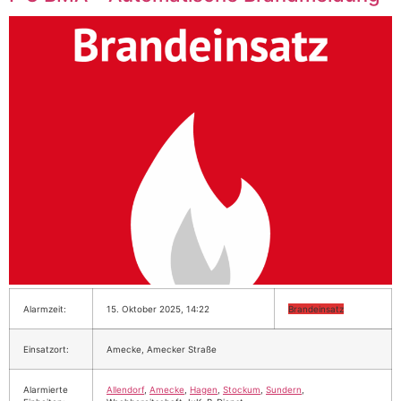
Alarmzeit:
15. Oktober 2025, 14:22
Brandeinsatz
Einsatzort:
Amecke, Amecker Straße
Alarmierte
Allendorf
,
Amecke
,
Hagen
,
Stockum
,
Sundern
,