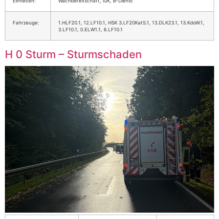
Einheiten:
Wachbereitschaft, IuK, B-Dienst
Fahrzeuge:
1.HLF20.1, 12.LF10.1, HSK 3.LF20KatS.1, 13.DLK23.1, 13.KdoW.1,
3.LF10.1, 0.ELW1.1, 6.LF10.1
H 0 Sturm – Sturmschaden