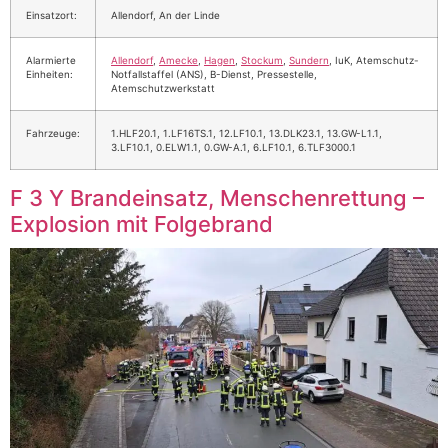
Einsatzort:
Allendorf, An der Linde
Alarmierte
Allendorf
,
Amecke
,
Hagen
,
Stockum
,
Sundern
, IuK, Atemschutz-
Einheiten:
Notfallstaffel (ANS), B-Dienst, Pressestelle,
Atemschutzwerkstatt
Fahrzeuge:
1.HLF20.1, 1.LF16TS.1, 12.LF10.1, 13.DLK23.1, 13.GW-L1.1,
3.LF10.1, 0.ELW1.1, 0.GW-A.1, 6.LF10.1, 6.TLF3000.1
F 3 Y Brandeinsatz, Menschenrettung –
Explosion mit Folgebrand