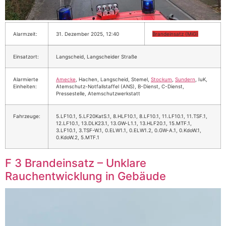
Alarmzeit:
31. Dezember 2025, 12:40
Brandeinsatz (MiG)
Einsatzort:
Langscheid, Langscheider Straße
Alarmierte
Amecke
, Hachen, Langscheid, Stemel,
Stockum
,
Sundern
, IuK,
Einheiten:
Atemschutz-Notfallstaffel (ANS), B-Dienst, C-Dienst,
Pressestelle, Atemschutzwerkstatt
Fahrzeuge:
5.LF10.1, 5.LF20KatS.1, 8.HLF10.1, 8.LF10.1, 11.LF10.1, 11.TSF.1,
12.LF10.1, 13.DLK23.1, 13.GW-L1.1, 13.HLF20.1, 15.MTF.1,
3.LF10.1, 3.TSF-W.1, 0.ELW1.1, 0.ELW1.2, 0.GW-A.1, 0.KdoW.1,
0.KdoW.2, 5.MTF.1
F 3 Brandeinsatz – Unklare
Rauchentwicklung in Gebäude