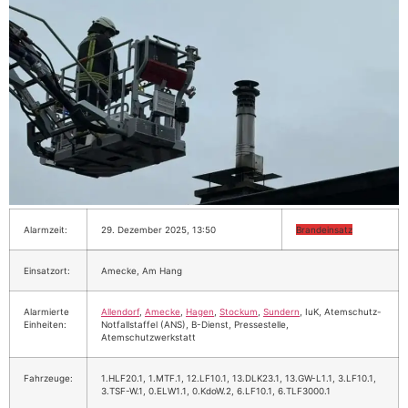
Alarmzeit:
29. Dezember 2025, 13:50
Brandeinsatz
Einsatzort:
Amecke, Am Hang
Alarmierte
Allendorf
,
Amecke
,
Hagen
,
Stockum
,
Sundern
, IuK, Atemschutz-
Einheiten:
Notfallstaffel (ANS), B-Dienst, Pressestelle,
Atemschutzwerkstatt
Fahrzeuge:
1.HLF20.1, 1.MTF.1, 12.LF10.1, 13.DLK23.1, 13.GW-L1.1, 3.LF10.1,
3.TSF-W.1, 0.ELW1.1, 0.KdoW.2, 6.LF10.1, 6.TLF3000.1