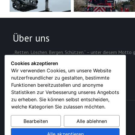
Über uns
„Retten. Löschen. Bergen. Schützen.“ – unter diesem Motto g
Sicherheit der rund 28.000 Einwohner der Stadt.
Cookies akzeptieren
Wir verwenden Cookies, um unsere Website
nutzerfreundlicher zu gestalten, bestimmte
Funktionen bereitzustellen und anonyme
Statistiken zur Verbesserung unseres Angebots
zu erheben. Sie können selbst entscheiden,
welche Kategorien Sie zulassen möchten.
© 2026 – Feuerwehr der Stadt Sundern (Sauerland)
Bearbeiten
Alle ablehnen
Alle akzeptieren