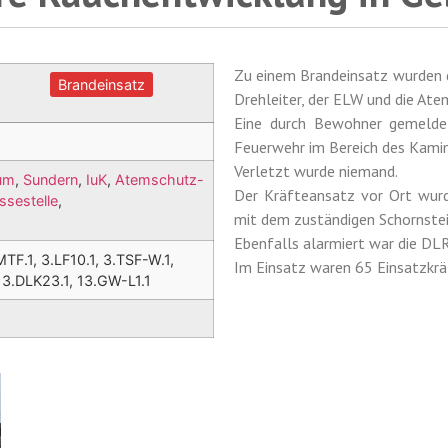
Zu einem Brandeinsatz wurden d
Brandeinsatz
Drehleiter, der ELW und die Ate
Eine durch Bewohner gemelde
Feuerwehr im Bereich des Kami
Verletzt wurde niemand.
um
,
Sundern
,
IuK
,
Atemschutz-
Der Kräfteansatz vor Ort wurd
ssestelle
,
mit dem zuständigen Schornstein
Ebenfalls alarmiert war die DL
MTF.1, 3.LF10.1, 3.TSF-W.1,
Im Einsatz waren 65 Einsatzkrä
 13.DLK23.1, 13.GW-L1.1