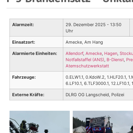
Alarmzeit:
29. Dezember 2025 - 13:50
Uhr
Einsatzort:
Amecke, Am Hang
Alarmierte Einheiten:
Allendorf
,
Amecke
,
Hagen
,
Stock
Notfallstaffel (ANS)
,
B-Dienst
,
Pre
Atemschutzwerkstatt
Fahrzeuge:
0.ELW1.1, 0.KdoW.2, 1.HLF20.1, 1.
6.LF10.1, 6.TLF3000.1, 12.LF10.1,
Externe Kräfte:
DLRG OG Langscheid, Polizei