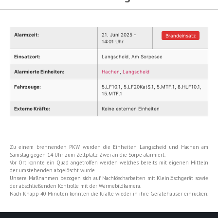
Alarmzeit:
21. Juni 2025 -
Brandeinsatz
14:01 Uhr
Einsatzort:
Langscheid, Am Sorpesee
Alarmierte Einheiten:
Hachen
,
Langscheid
Fahrzeuge:
5.LF10.1, 5.LF20KatS.1, 5.MTF.1, 8.HLF10.1,
15.MTF.1
Externe Kräfte:
Keine externen Einheiten
Zu einem brennenden PKW wurden die Einheiten Langscheid und Hachen am
Samstag gegen 14 Uhr zum Zeltplatz Zwei an die Sorpe alarmiert.
Vor Ort konnte ein Quad angetroffen werden welches bereits mit eigenen Mitteln
der umstehenden abgelöscht wurde.
Unsere Maßnahmen bezogen sich auf Nachlöscharbeiten mit Kleinlöschgerät sowie
der abschließenden Kontrolle mit der Wärmebildkamera.
Nach Knapp 40 Minuten konnten die Kräfte wieder in ihre Gerätehäuser einrücken.