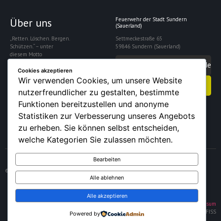
Über uns
Feuerwehr der Stadt Sundern
(Sauerland)
„Retten. Löschen. Bergen.
Settmeckestraße 65
Schützen.“ – unter
59846 Sundern (Sauerland)
diesem Motto
gewährleistet die
info@feuerwehrsundern.de
Freiwillige Feuerwehr
Cookies akzeptieren
Sundern die Sicherheit
Wir verwenden Cookies, um unsere Website
Kontakt aufnehmen
der rund 28.000
nutzerfreundlicher zu gestalten, bestimmte
Einwohner der Stadt.
Funktionen bereitzustellen und anonyme
Statistiken zur Verbesserung unseres Angebots
zu erheben. Sie können selbst entscheiden,
welche Kategorien Sie zulassen möchten.
Bearbeiten
© 2026 – Feuerwehr der Stadt Sundern (Sauerland)
Alle ablehnen
Alle akzeptieren
Datenschutz
|
Impressum
FISS
Powered by