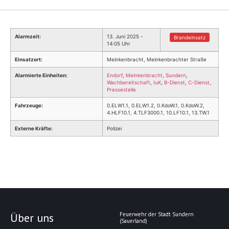
Alarmzeit:
13. Juni 2025 -
Brandeinsatz
14:05 Uhr
Einsatzort:
Meinkenbracht, Meinkenbrachter Straße
Alarmierte Einheiten:
Endorf
,
Meinkenbracht
,
Sundern
,
Wachbereitschaft
,
IuK
,
B-Dienst
,
C-Dienst
,
Pressestelle
Fahrzeuge:
0.ELW1.1, 0.ELW1.2, 0.KdoW.1, 0.KdoW.2,
4.HLF10.1, 4.TLF3000.1, 10.LF10.1, 13.TW.1
Externe Kräfte:
Polizei
Über uns
Feuerwehr der Stadt Sundern
(Sauerland)