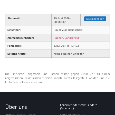
Alarmzeit:
29. Mai 2026 -
Sturmschaden
20:08 Uhr
Einsatzort:
Hövel, Zum Rohnscheid
Alarmierte Einheiten:
Hachen
,
Langscheid
Fahrzeuge:
5.HLF20.1, 8.HLF10.1
Externe Kräfte:
Keine externen Einheiten
Die Einheiten Langscheid und Hachen wurde gegen 20:00 Uhr zu einem
umgestürzten Baum alarmiert. Vorort konnte nichts festgestellt werden und die
Einheiten rückten wieder ein.
Über uns
Feuerwehr der Stadt Sundern
(Sauerland)